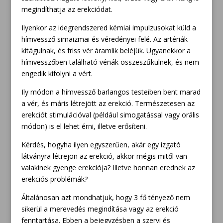
megindíthatja az erekciódat.
Ilyenkor az idegrendszered kémiai impulzusokat küld a
hímvessző simaizmai és véredényei felé. Az artériák
kitágulnak, és friss vér áramlik beléjük. Ugyanekkor a
hímvesszőben található vénák összeszűkülnek, és nem
engedik kifolyni a vért.
Ily módon a hímvessző barlangos testeiben bent marad
a vér, és máris létrejött az erekció. Természetesen az
erekciót stimulációval (például simogatással vagy orális
módon) is el lehet érni, illetve erősíteni.
Kérdés, hogyha ilyen egyszerűen, akár egy izgató
látványra létrejön az erekció, akkor mégis mitől van
valakinek gyenge erekciója? Illetve honnan erednek az
erekciós problémák?
Általánosan azt mondhatjuk, hogy 3 fő tényező nem
sikerül a merevedés megindítása vagy az erekció
fenntartása. Ebben a bejegyzésben a szervi és