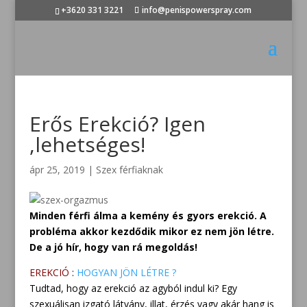
+3620 331 3221
info@penispowerspray.com
Erős Erekció? Igen
,lehetséges!
ápr 25, 2019
|
Szex férfiaknak
Minden férfi álma a kemény és gyors erekció. A
probléma akkor kezdődik mikor ez nem jön létre.
De a jó hír, hogy van rá megoldás!
EREKCIÓ
:
HOGYAN JÖN LÉTRE ?
Tudtad, hogy az erekció az agyból indul ki? Egy
szexuálisan izgató látvány, illat, érzés vagy akár hang is