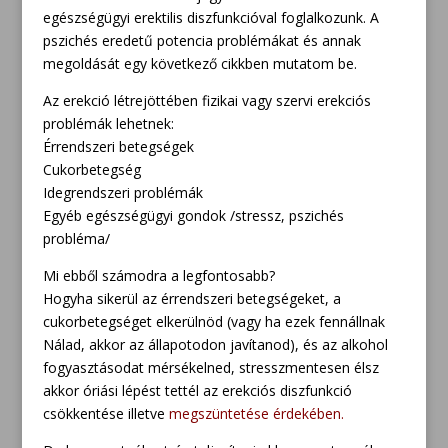
egészségügyi erektilis diszfunkcióval foglalkozunk. A
pszichés eredetű potencia problémákat és annak
megoldását egy következő cikkben mutatom be.
Az erekció létrejöttében fizikai vagy szervi erekciós
problémák lehetnek:
Érrendszeri betegségek
Cukorbetegség
Idegrendszeri problémák
Egyéb egészségügyi gondok /stressz, pszichés
probléma/
Mi ebből számodra a legfontosabb?
Hogyha sikerül az érrendszeri betegségeket, a
cukorbetegséget elkerülnöd (vagy ha ezek fennállnak
Nálad, akkor az állapotodon javítanod), és az alkohol
fogyasztásodat mérsékelned, stresszmentesen élsz
akkor óriási lépést tettél az erekciós diszfunkció
csökkentése illetve
megszüntetése érdekében.