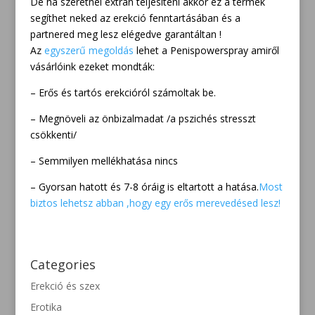
De ha szeretnél extrán teljesíteni akkor ez a termék
segíthet neked az erekció fenntartásában és a
partnered meg lesz elégedve garantáltan !
Az
egyszerű megoldás
lehet a Penispowerspray amiről
vásárlóink ezeket mondták:
– Erős és tartós erekcióról számoltak be.
– Megnöveli az önbizalmadat /a pszichés stresszt
csökkenti/
– Semmilyen mellékhatása nincs
– Gyorsan hatott és 7-8 óráig is eltartott a hatása.
Most
biztos lehetsz abban ,hogy egy erős merevedésed lesz!
Categories
Erekció és szex
Erotika