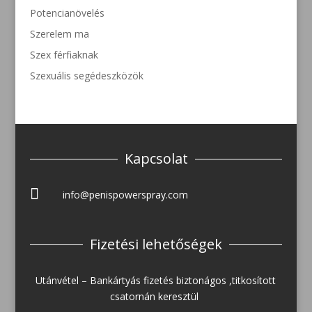
Potencianövelés
Szerelem ma
Szex férfiaknak
Szexuális segédeszközök
Kapcsolat

info@penispowerspray.com
Fizetési lehetőségek
Utánvétel – Bankártyás fizetés biztonágos ,titkosított
csatornán keresztül