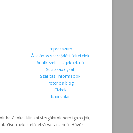
Informations
ó –
Impresszum
Általános szerződési feltételek
p
Adatkezelesi tájékoztató
Süti szabályzat
Szállítási információk
Potencia blog
Cikkek
Kapcsolat
lt hatásokat klinikai vizsgálatok nem igazolják,
ljük. Gyermekek elől elzárva tartandó. Hűvös,