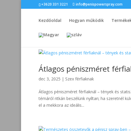
+3620 331 3221
info@penispowerspray.com
Kezdőoldal
Hogyan működik
Termékek
Átlagos péniszméret férfia
dec 3, 2025
|
Szex férfiaknak
Átlagos péniszméret férfiaknál – tények és statisz
témáról ritkán beszélünk nyíltan; ha szeretnél kü
el a mekkora az ideális...