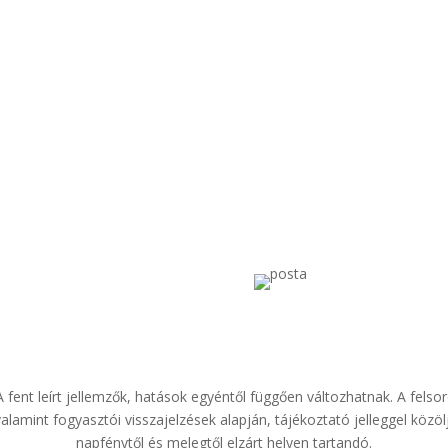
etési lehetőségek
Szállítás
ánvétel – Bankártyás fizetés
MPL futár – Postán marad
tonágos ,titkosított csatornán
MOL csomagpont –
keresztül
Csomagautomata – Coo
Csomagpont
fent leírt jellemzők, hatások egyéntől függően változhatnak. A felsoro
 valamint fogyasztói visszajelzések alapján, tájékoztató jelleggel közö
napfénytől és melegtől elzárt helyen tartandó.