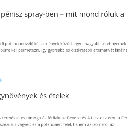
pénisz spray-ben – mit mond róluk a
rfi potencianövelő készítmények között egyre nagyobb teret nyernek
őrre kell permetezni, így gyorsabb és diszkrétebb alternatívát kínáln
gynövények és ételek
 természetes támogatás férfiaknak Bevezetés A tesztoszteron a férf
exuális vágyért és a potenciáért felel, hanem az izomerő, az