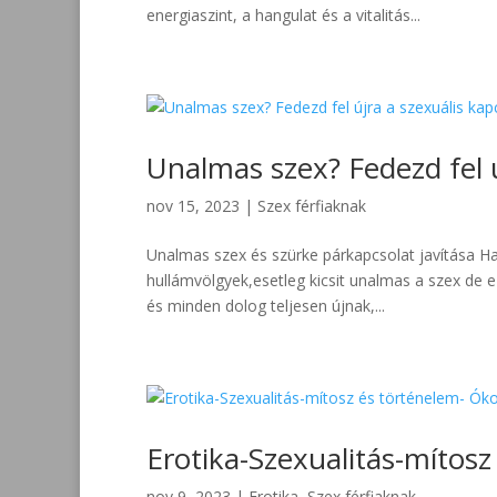
energiaszint, a hangulat és a vitalitás...
Unalmas szex? Fedezd fel ú
nov 15, 2023
|
Szex férfiaknak
Unalmas szex és szürke párkapcsolat javítása Ha
hullámvölgyek,esetleg kicsit unalmas a szex de 
és minden dolog teljesen újnak,...
Erotika-Szexualitás-mítos
nov 9, 2023
|
Erotika
,
Szex férfiaknak