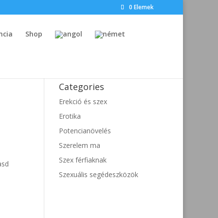
0 Elemek
ncia
Shop
Categories
Erekció és szex
Erotika
Potencianövelés
Szerelem ma
Szex férfiaknak
asd
Szexuális segédeszközök