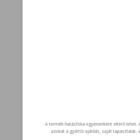
Kapcsolat
Fiz
info@penispowerspray.com
Ut
biz
A termék hatásfoka egyénenként eltérő lehet. A 
azokat a gyártói ajánlás, saját tapasztalat,