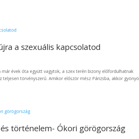
jra a szexuális kapcsolatod
 már évek óta együtt vagytok, a szex terén bizony előfordulhatnak
ez teljesen törvényszerű. Amikor először mész Párizsba, akkor gyönyö
z és történelem- Ókori görögország