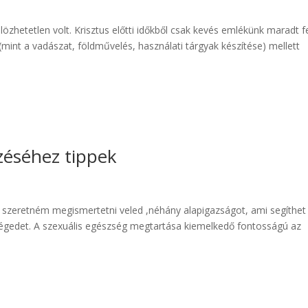
özhetetlen volt. Krisztus előtti időkből csak kevés emlékünk maradt f
mint a vadászat, földművelés, használati tárgyak készítése) mellett
zéséhez tippek
szeretném megismertetni veled ,néhány alapigazságot, ami segíthet
égedet. A szexuális egészség megtartása kiemelkedő fontosságú az