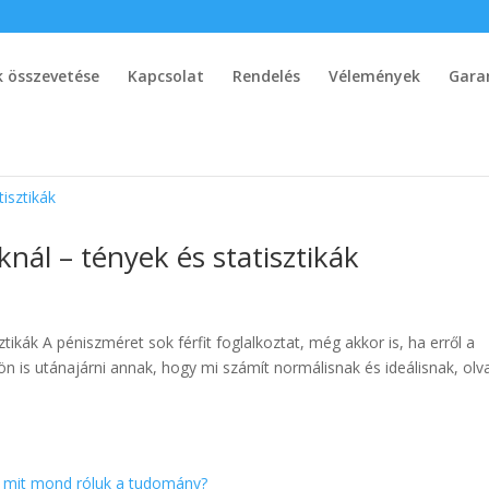
 összevetése
Kapcsolat
Rendelés
Vélemények
Gara
knál – tények és statisztikák
tikák A péniszméret sok férfit foglalkoztat, még akkor is, ha erről a
lön is utánajárni annak, hogy mi számít normálisnak és ideálisnak, olv