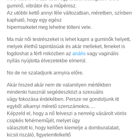
guminő, vibrátor és a műpénisz.
Az utóbbi kettő annyi féle változatban, méretben, színben
kapható, hogy egy egész
hipermarketet meg lehetne tölteni vele.
Ma már női testrészeket is lehet kapni a guminők helyett,
melyek élethű tapintásúak és akár melleket, feneket is
fogdoshat a férfi miközben az
anális
vagy vaginális
nyílás nyújtotta élvezetekbe elmerül.
No de ne szaladjunk annyira előre.
Akár hiszed akár nem de valamilyen mértékben
mindenki használ segédeszközt a szexuális
vágy fokozása érdekében. Persze ne gondoljunk itt
egyből alkarnyi méretű szerszámokra….
Képzeld el, hogy a nő felveszi a nemrég vásárolt vörös
csipkés fehérneműjét, melyet úgy
választott ki, hogy kellően kiemelje a domburalatait,
kicsit riszáló, figyelemfelkeltő