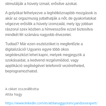
stimulálják a hüvely izmait, erősítve azokat.
A golyókat felhelyezve a leghétköznapibb mozgások is
akár az orgazmusig juttathatják a nőt, de gyakorlatokat
végezve erősítik a hüvely izomzatát, mely így jobban
rászorul szex közben a hímvesszőre ezzel biztosítva
mindkét fél számára nagyobb élvezetet.
Tudtad? Már ezen eszközöket is megfertőzte a
digitalizáció! Ugyanis egyre több okos
segédeszközt lehet kapni, melyek megjegyzik a
szokásaidat, a kedvend rezgésmódod, vagy
applikáció segítségével telefonról vezérelheted,
beprogramozhatod.
A cikket összeállította:
Attila Nagy
https://www.linkedin.com/in/attilanagypotencyandsexexpert/