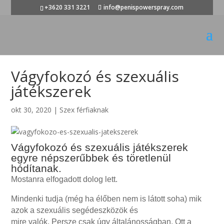
+3620 331 3221
info@penispowerspray.com
Vágyfokozó és szexuális
játékszerek
okt 30, 2020
|
Szex férfiaknak
Vágyfokozó és szexuális játékszerek
egyre népszerűbbek és töretlenül
hódítanak.
Mostanra elfogadott dolog lett.
Mindenki tudja (még ha élőben nem is látott soha) mik
azok a szexuális segédeszközök és
mire valók. Persze csak úgy általánosságban. Ott a