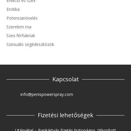
Erekció és szex
Erotika
Potencianövelés
Szerelem ma
Szex férfiaknak
Szexuális segédeszközök
Kapcsolat
info@penispowerspray.com
Fizetési lehetőségek
Utánvétel – Bankártyás fizetés biztonágos ,titkosított