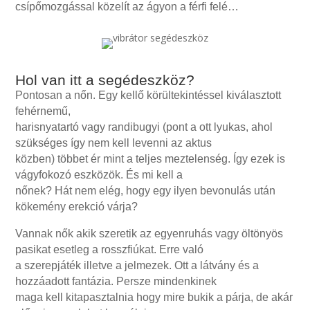
csípőmozgással közelít az ágyon a férfi felé…
Hol van itt a segédeszköz?
Pontosan a nőn. Egy kellő körültekintéssel kiválasztott
fehérnemű,
harisnyatartó vagy randibugyi (pont a ott lyukas, ahol
szükséges így nem kell levenni az aktus
közben) többet ér mint a teljes meztelenség. Így ezek is
vágyfokozó eszközök. És mi kell a
nőnek? Hát nem elég, hogy egy ilyen bevonulás után
kökemény erekció várja?
Vannak nők akik szeretik az egyenruhás vagy öltönyös
pasikat esetleg a rosszfiúkat. Erre való
a szerepjáték illetve a jelmezek. Ott a látvány és a
hozzáadott fantázia. Persze mindenkinek
maga kell kitapasztalnia hogy mire bukik a párja, de akár