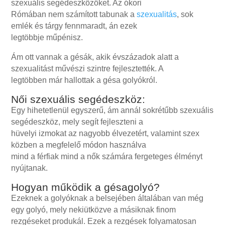
szexuális segédeszközöket. Az ókori
Rómában nem számított tabunak a
szexualitás
, sok
emlék és tárgy fennmaradt, án ezek
legtöbbje műpénisz.
Ám ott vannak a gésák, akik évszázadok alatt a
szexualitást művészi szintre fejlesztették. A
legtöbben már hallottak a gésa golyókról.
Női szexuális segédeszköz:
Egy hihetetlenül egyszerű, ám annál sokrétűbb szexuális
segédeszköz, mely segít fejleszteni a
hüvelyi izmokat az nagyobb élvezetért, valamint szex
közben a megfelelő módon használva
mind a férfiak mind a nők számára fergeteges élményt
nyújtanak.
Hogyan működik a gésagolyó?
Ezeknek a golyóknak a belsejében általában van még
egy golyó, mely nekiütközve a másiknak finom
rezgéseket produkál. Ezek a rezgések folyamatosan