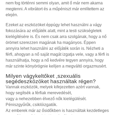
nem fog történni semmi olyan, amit ő már nem akarna
megtenni. A vibrátort és a műpéniszt már említettem az
elején.
Ezeket az eszközöket éppúgy lehet használni a vágy
fokozására az előjáték alatt, mint a testi szükségletek
kielégítésére is. És nem csak arra szolgának, hogy a nő
örömet szerezzen magának ha magányos. Éppen
annyira lehet használni az előjáték során is. Nézheti a
férfi, ahogyan a nő saját magát izgatja vele, vagy a férfi is
használhatja, hogy a nő kedvére tegyen annyira, hogy
már szinte könyörögnie kelljen a megváltó orgazmusért.
Milyen vágykeltőket ,szexuális
segédeszközöket használtak régen?
Vannak eszközök, melyek kifejezetten azért vannak,
hogy segítsék a férfiak merevedését,
vagy a nehezebben élvező nők kielégülését.
Péniszgyűrűk, csiklóizgatók.
Az emberek már az ősidőkben is használtak kezdetleges