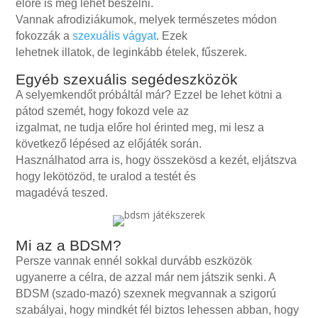
előre is meg lehet beszélni.
Vannak afrodiziákumok, melyek természetes módon
fokozzák a
szexuális vágyat
. Ezek
lehetnek illatok, de leginkább ételek, fűszerek.
Egyéb szexuális segédeszközök
A selyemkendőt próbáltál már? Ezzel be lehet kötni a
pátod szemét, hogy fokozd vele az
izgalmat, ne tudja előre hol érinted meg, mi lesz a
következő lépésed az előjáték során.
Használhatod arra is, hogy összekösd a kezét, eljátszva
hogy lekötözöd, te uralod a testét és
magadévá teszed.
Mi az a BDSM?
Persze vannak ennél sokkal durvább eszközök
ugyanerre a célra, de azzal már nem játszik senki. A
BDSM (szado-mazó) szexnek megvannak a szigorú
szabályai, hogy mindkét fél biztos lehessen abban, hogy