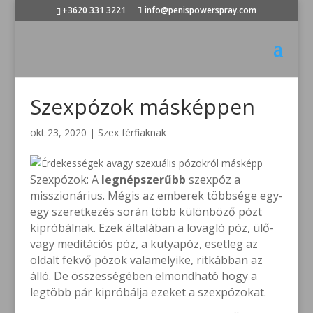
+3620 331 3221
info@penispowerspray.com
Szexpózok másképpen
okt 23, 2020
|
Szex férfiaknak
Szexpózok: A
legnépszerűbb
szexpóz a
misszionárius. Mégis az emberek többsége egy-
egy szeretkezés során több különböző pózt
kipróbálnak. Ezek általában a lovagló póz, ülő-
vagy meditációs póz, a kutyapóz, esetleg az
oldalt fekvő pózok valamelyike, ritkábban az
álló. De összességében elmondható hogy a
legtöbb pár kipróbálja ezeket a szexpózokat.