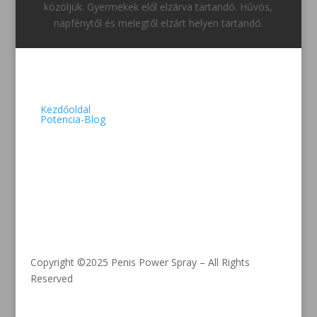
közöljük. Gyermekek elől elzárva tartandó. Hűvös,
napfénytől és melegtől elzárt helyen tartandó.
Kezdőoldal
Potencia-Blog
Copyright ©2025 Penis Power Spray – All Rights
Reserved