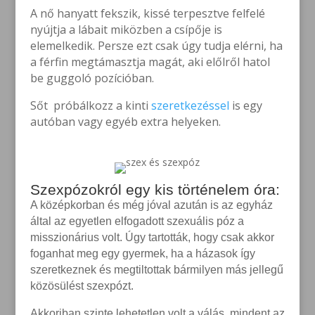
A nő hanyatt fekszik, kissé terpesztve felfelé
nyújtja a lábait miközben a csípője is
elemelkedik. Persze ezt csak úgy tudja elérni, ha
a férfin megtámasztja magát, aki előlről hatol
be guggoló pozícióban.
Sőt próbálkozz a kinti
szeretkezéssel
is egy
autóban vagy egyéb extra helyeken.
Szexpózokról
egy kis történelem óra:
A középkorban és még jóval azután is az egyház
által az egyetlen elfogadott szexuális póz a
misszionárius volt. Úgy tartották, hogy csak akkor
foganhat meg egy gyermek, ha a házasok így
szeretkeznek és megtiltottak bármilyen más jellegű
közösülést szexpózt.
Akkoriban szinte lehetetlen volt a válás, mindent az