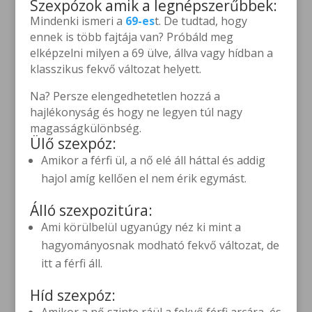
Szexpózok amik a legnépszerűbbek:
Mindenki ismeri a
69-es
t. De tudtad, hogy
ennek is több fajtája van? Próbáld meg
elképzelni milyen a 69 ülve, állva vagy hídban a
klasszikus fekvő változat helyett.
Na? Persze elengedhetetlen hozzá a
hajlékonyság és hogy ne legyen túl nagy
magasságkülönbség.
Ülő szexpóz:
Amikor a férfi ül, a nő elé áll háttal és addig
hajol amíg kellően el nem érik egymást.
Álló szexpozitúra:
Ami körülbelül ugyanúgy néz ki mint a
hagyományosnak modható fekvő változat, de
itt a férfi áll.
Híd szexpóz: