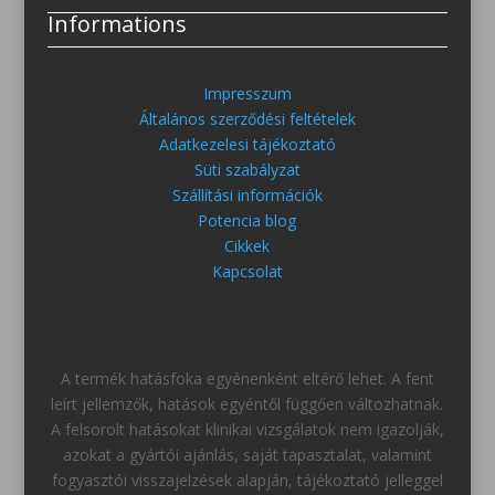
Informations
Impresszum
Általános szerződési feltételek
Adatkezelesi tájékoztató
Süti szabályzat
Szállítási információk
Potencia blog
Cikkek
Kapcsolat
A termék hatásfoka egyénenként eltérő lehet. A fent
leírt jellemzők, hatások egyéntől függően változhatnak.
A felsorolt hatásokat klinikai vizsgálatok nem igazolják,
azokat a gyártói ajánlás, saját tapasztalat, valamint
fogyasztói visszajelzések alapján, tájékoztató jelleggel