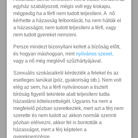
egyház szabályozott, mégis volt egy kiskapu,
mégpedig ha a férfi nem tudott teljesíteni. A nő
kérhette a házasság felbontását, ha nem hálták el
a házasságot, nem tudott teljesíteni a férfi, vagy
nem tudott gyereket nemzeni.
Persze mindezt bizonyítani kellett a bízóság előtt,
és hogyan máshogyan, mint
nyilvános szexel,
vagy a nő még meglévő szűzhártyájával.
Szexuális szokásaikról kérdezték a feleket és az
esetleges tanúkat (póz, gyakoriság stb.). Nem volt
elég az sem, ha a férfi nyilvánosan a tisztelt
bíróság figyelő tekintete alatt teljesíteni tudta
házastársi kötelezettségét. Ugyanis ha nem a
megfelelő pózban szeretkeztek, mert azt a férj nem
szerette és nem tudott az akkori normák szerinti
pózban elélvezni, akkor fel is bontották a
házasságot, mert a férj képtelen a
gyereknemzésre.