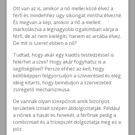
Ott van az is, amikor a nő mellei közé élvez a
férfi és mindehhez úgy sikongat mintha élvezné.
És megvan a kép, amikor a nő a melleit
markolászva a legnagyobb izgalomban várja a
férfi, de az nem kielégíti, hanem az arcába élvez.
De mit is szeret ebben a nő?
Tudtad, hogy akár egy kiadós testedzéssel is
felérhet a szex? Hogy akár fogyhatsz is a
segítségével? Persze ehhez az kell, hogy
kellőképpen felgyorsuljon a szívverésed és elég
ideig kitarts, hogy beinduljon a szervezeted
zsírégető mechanizmusa.
De vannak olyan szexpózok amik bizonyos
területiek izmait szépen átdolgoztatják. Például
a nőnek a hasát és fenekét, a férfinak pedig a
combizmait és a tricepszét dolgoztatja meg ez a
póz: