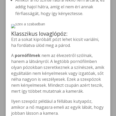
Amikor a nő szinte ráül a fekvő férfi arcára, és
addig hajol hátra, amíg el nem éri annak
férfiasságát, hogy így kényeztesse.
Klasszikus lovaglópóz:
Ezt a sokat kipróbált pózt lehet kicsit variálni,
ha fordíatva ülöd meg a párod.
A
pornófilmek
nem az élvezetről szólnak,
hanem a látványról. A legtöbb pornófilmben
olyan pózokban szeretkeznek a színészek, amik
egyáltalán nem kényelmesek vagy izgatóak, sőt
néha nagyon is veszélyesek. Ezek a szexpózok
nem kényelmesek. Mindezt csupán azért teszik,
mert így többet mutatnak a kamerák.
Ilyen szexpóz például a féllábas kutyapóz,
amikor a nő magasra emeli az egyik lábát, hogy
jobban lásson a kamera.