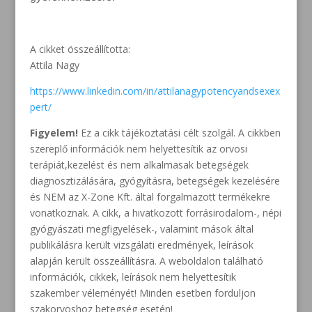
A cikket összeállította:
Attila Nagy
https://www.linkedin.com/in/attilanagypotencyandsexex
pert/
Figyelem!
Ez a cikk tájékoztatási célt szolgál. A cikkben
szereplő információk nem helyettesítik az orvosi
terápiát,kezelést és nem alkalmasak betegségek
diagnosztizálására, gyógyításra, betegségek kezelésére
és NEM az X-Zone Kft. által forgalmazott termékekre
vonatkoznak. A cikk, a hivatkozott forrásirodalom-, népi
gyógyászati megfigyelések-, valamint mások által
publikálásra került vizsgálati eredmények, leírások
alapján került összeállításra. A weboldalon található
információk, cikkek, leírások nem helyettesítik
szakember véleményét! Minden esetben forduljon
szakorvoshoz betegség esetén!