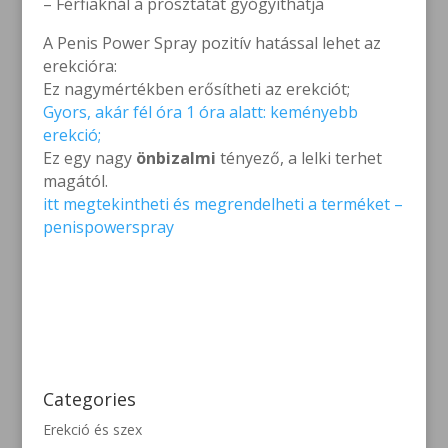
– Férfiaknál a prosztatát gyógyíthatja
A Penis Power Spray pozitív hatással lehet az
erekcióra:
Ez nagymértékben erősítheti az erekciót;
Gyors, akár fél óra 1 óra alatt: keményebb
erekció;
Ez egy nagy
önbizalmi
tényező, a lelki terhet
magától.
itt megtekintheti és megrendelheti a terméket –
penispowerspray
Categories
Erekció és szex