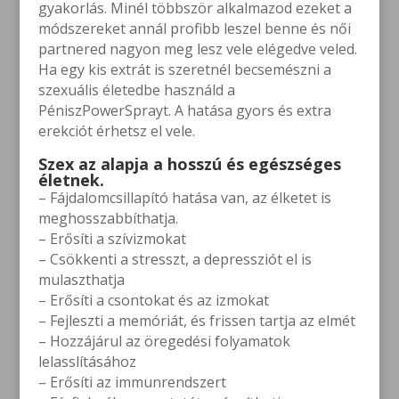
gyakorlás. Minél többször alkalmazod ezeket a
módszereket annál profibb leszel benne és női
partnered nagyon meg lesz vele elégedve veled.
Ha egy kis extrát is szeretnél becsemészni a
szexuális életedbe használd a
PéniszPowerSprayt. A hatása gyors és extra
erekciót érhetsz el vele.
Szex az alapja a hosszú és egészséges
életnek.
– Fájdalomcsillapító hatása van, az élketet is
meghosszabbíthatja.
– Erősíti a szívizmokat
– Csökkenti a stresszt, a depressziót el is
mulaszthatja
– Erősíti a csontokat és az izmokat
– Fejleszti a memóriát, és frissen tartja az elmét
– Hozzájárul az öregedési folyamatok
lelasslításához
– Erősíti az immunrendszert