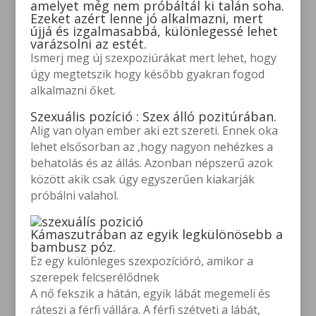
amelyet még nem próbáltál ki talán soha.
Ezeket azért lenne jó alkalmazni, mert
újjá és izgalmasabbá, különlegessé lehet
varázsolni az estét.
Ismerj meg új szexpoziúrákat mert lehet, hogy
úgy megtetszik hogy később gyakran fogod
alkalmazni őket.
Szexuális pozíció : Szex álló pozitúrában.
Alig van olyan ember aki ezt szereti. Ennek oka
lehet elsősorban az ,hogy nagyon nehézkes a
behatolás és az állás. Azonban népszerű azok
között akik csak úgy egyszerűen kiakarják
próbálni valahol.
Kámaszutrában az egyik legkülönösebb a
bambusz póz.
Ez egy különleges szexpozícióró, amikor a
szerepek felcserélődnek
A nő fekszik a hátán, egyik lábát megemeli és
ráteszi a férfi vállára. A férfi szétveti a lábát,