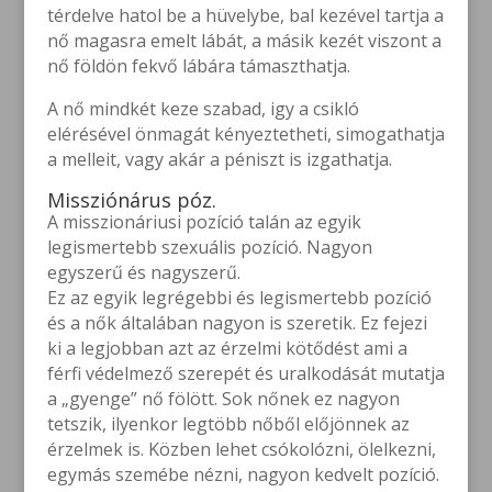
térdelve hatol be a hüvelybe, bal kezével tartja a
nő magasra emelt lábát, a másik kezét viszont a
nő földön fekvő lábára támaszthatja.
A nő mindkét keze szabad, igy a csikló
elérésével önmagát kényeztetheti, simogathatja
a melleit, vagy akár a péniszt is izgathatja.
Missziónárus póz.
A misszionáriusi pozíció talán az egyik
legismertebb szexuális pozíció. Nagyon
egyszerű és nagyszerű.
Ez az egyik legrégebbi és legismertebb pozíció
és a nők általában nagyon is szeretik. Ez fejezi
ki a legjobban azt az érzelmi kötődést ami a
férfi védelmező szerepét és uralkodását mutatja
a „gyenge” nő fölött. Sok nőnek ez nagyon
tetszik, ilyenkor legtöbb nőből előjönnek az
érzelmek is. Közben lehet csókolózni, ölelkezni,
egymás szemébe nézni, nagyon kedvelt pozíció.