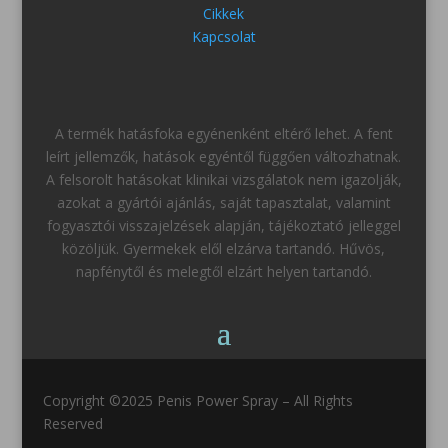
Cikkek
Kapcsolat
A termék hatásfoka egyénenként eltérő lehet. A fent
leírt jellemzők, hatások egyéntől függően változhatnak.
A felsorolt hatásokat klinikai vizsgálatok nem igazolják,
azokat a gyártói ajánlás, saját tapasztalat, valamint
fogyasztói visszajelzések alapján, tájékoztató jelleggel
közöljük. Gyermekek elől elzárva tartandó. Hűvös,
napfénytől és melegtől elzárt helyen tartandó.
Copyright ©2025 Penis Power Spray – All Rights
Reserved