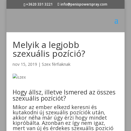
+3620 331 3221
info@penispowerspray.com
Melyik a legjobb
szexuális pozíció?
nov 15, 2019
|
Szex férfiaknak
Hogy állsz, illetve Ismered az összes
szexuális pozíciót?
Mikor az ember elkezd keresni és
kutakodni új szexuális pozíciók után,
akkor néha már úgy érzi hogy mindet
kipróbálta. Azonban ez így nem igaz,
mert van új és érdekes szexuális pozició