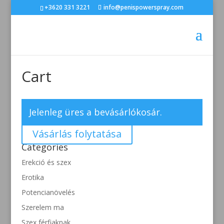
+3620 331 3221
info@penispowerspray.com
Cart
Jelenleg üres a bevásárlókosár.
Vásárlás folytatása
Categories
Erekció és szex
Erotika
Potencianövelés
Szerelem ma
Szex férfiaknak