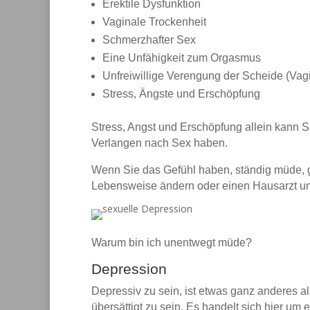
Erektile Dysfunktion
Vaginale Trockenheit
Schmerzhafter Sex
Eine Unfähigkeit zum Orgasmus
Unfreiwillige Verengung der Scheide (Vag
Stress, Ängste und Erschöpfung
Stress, Angst und Erschöpfung allein kann Si
Verlangen nach Sex haben.
Wenn Sie das Gefühl haben, ständig müde, g
Lebensweise ändern oder einen Hausarzt um
Warum bin ich unentwegt müde?
Depression
Depressiv zu sein, ist etwas ganz anderes als
übersättigt zu sein. Es handelt sich hier um 