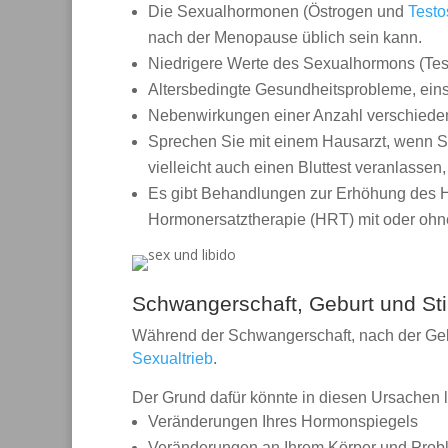
Die Sexualhormonen (Östrogen und
Testo
nach der Menopause üblich sein kann.
Niedrigere Werte des Sexualhormons (Tes
Altersbedingte Gesundheitsprobleme, eins
Nebenwirkungen einer Anzahl verschied
Sprechen Sie mit einem Hausarzt, wenn Si
vielleicht auch einen Bluttest veranlasse
Es gibt Behandlungen zur Erhöhung des Ho
Hormonersatztherapie (HRT) mit oder ohn
Schwangerschaft, Geburt und Sti
Während der Schwangerschaft, nach der Gebu
Sexualtrieb
.
Der Grund dafür könnte in diesen Ursachen 
Veränderungen Ihres Hormonspiegels
Veränderungen an Ihrem Körper und Probl