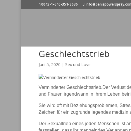
0043-1-646-351-8636
info@penispowerspray.co
Geschlechtstrieb
Juni 5, 2020
|
Sex und Love
Verminderter Geschlechtstrieb.Der Verlust de
und Frauen irgendwann in ihrem Leben betrif
Sie wird oft mit Beziehungsproblemen, Stres
Zeichen für ein zugrundeliegendes medizinis
Der Sexualtrieb eines jeden Menschen ist an
feststellen, dass Ihr mangelndes Verlangen n