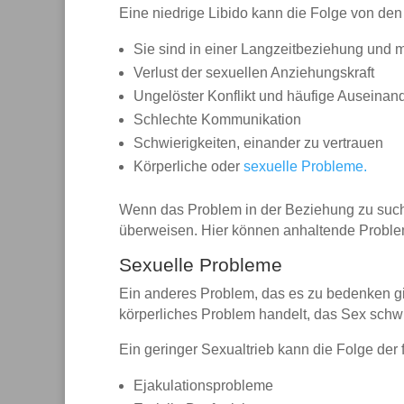
Eine niedrige Libido kann die Folge von den
Sie sind in einer Langzeitbeziehung und m
Verlust der sexuellen Anziehungskraft
Ungelöster Konflikt und häufige Auseina
Schlechte Kommunikation
Schwierigkeiten, einander zu vertrauen
Körperliche oder
sexuelle Probleme.
Wenn das Problem in der Beziehung zu suche
überweisen. Hier können anhaltende Proble
Sexuelle Probleme
Ein anderes Problem, das es zu bedenken gilt
körperliches Problem handelt, das Sex schwi
Ein geringer Sexualtrieb kann die Folge der
Ejakulationsprobleme