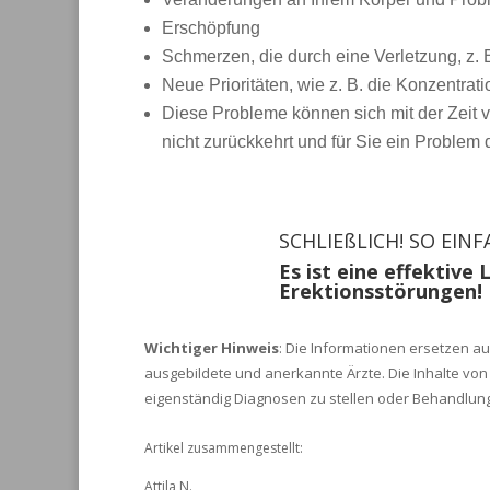
Erschöpfung
Schmerzen, die durch eine Verletzung, z. 
Neue Prioritäten, wie z. B. die Konzentrat
Diese Probleme können sich mit der Zeit 
nicht zurückkehrt und für Sie ein Problem d
SCHLIEßLICH! SO EINF
Es ist eine effektive
Erektionsstörungen!
Wichtiger Hinweis
: Die Informationen ersetzen a
ausgebildete und anerkannte Ärzte. Die Inhalte v
eigenständig Diagnosen zu stellen oder Behandlu
Artikel zusammengestellt:
Attila N.