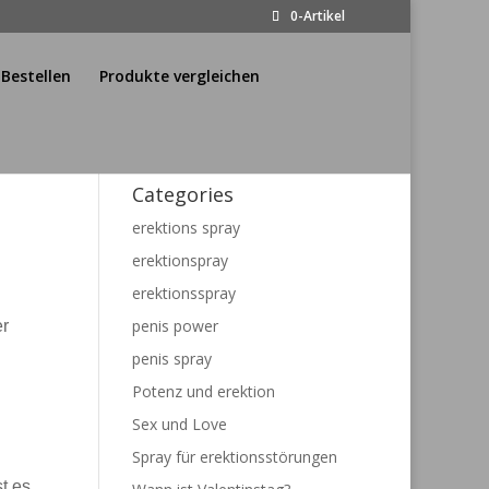
0-Artikel
 Bestellen
Produkte vergleichen
Categories
erektions spray
erektionspray
erektionsspray
penis power
er
penis spray
Potenz und erektion
Sex und Love
Spray für erektionsstörungen
t es