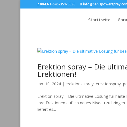
0043-1-646-351-8636
info@penispowerspray.co
Starttseite
Gara
Erektion spray – Die ulti
Erektionen!
Jan. 10, 2024
|
erektions spray
,
erektionspray
,
p
Erektion spray – Die ultimative Lösung für harte
Ihre Erektionen auf ein neues Niveau zu bringen. M
liefert es...