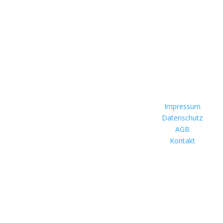
hlungsarten
Information
here Kreditkartenzahlung über
Impressum
PayPal®
Datenschutz
AGB
Kontakt