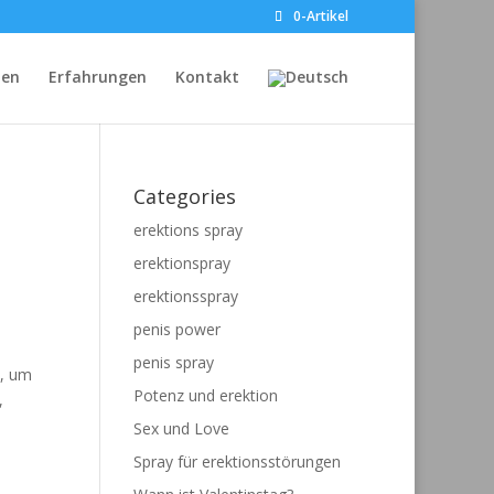
0-Artikel
hen
Erfahrungen
Kontakt
Categories
erektions spray
erektionspray
erektionsspray
penis power
penis spray
t, um
Potenz und erektion
,
Sex und Love
Spray für erektionsstörungen