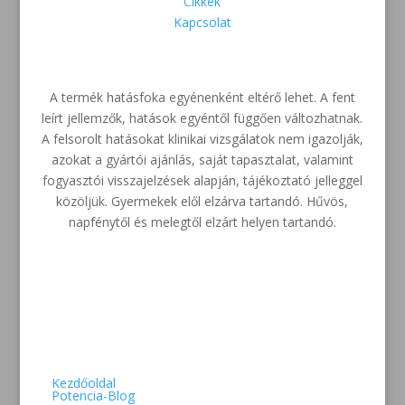
Cikkek
Kapcsolat
A termék hatásfoka egyénenként eltérő lehet. A fent
leírt jellemzők, hatások egyéntől függően változhatnak.
A felsorolt hatásokat klinikai vizsgálatok nem igazolják,
azokat a gyártói ajánlás, saját tapasztalat, valamint
fogyasztói visszajelzések alapján, tájékoztató jelleggel
közöljük. Gyermekek elől elzárva tartandó. Hűvös,
napfénytől és melegtől elzárt helyen tartandó.
Kezdőoldal
Potencia-Blog