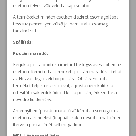
esetben felvesszük veled a kapcsolatot.
A termékeket minden esetben diszkrét csomagolásba
tesszük (semmilyen külső jel nem utal a csomag
tartalmára !
Szállítás:
Postán maradó:
Kérjük a posta pontos címét írd be légyszives ebben az
esetben. Kérheted a terméket “postán maradóra” tehát
az Hozzád legközelebbi postára. Ott átveheted a
terméket teljes diszkrécióval, a posta nem küld ki a
értesítőt csak érdeklődnöd kell a postán, érkezett e a
nevedre küldemény.
Amennyiben “postán maradóra” kéred a csomagot ez
esetben a rendelési űrlapnál csak a neved e-mail címed
illetve a posta címét kell megadnod.
MPL Házhozszállítás: