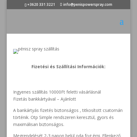
+3620 331 3221
info@penispowerspray.com
Fizetési és Szállítási Információk:
Ingyenes szállítás 10000Ft feletti vásárlásnál
Fizetás bankkártyával – Ajánlott
A bankártyás fizetés biztonságos , titkosított csatornán
történik. Otp Simple rendszeren keresztül, gyors és
maximálisan biztonságos.
Megrendelését 2-3 napon belül oda fog érni. Ellenkező