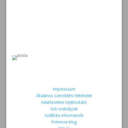
csatornán keresztül
Szállítás
MPL futár – Postán maradó – MOL csomagpont –
Csomagautomata – Coop Csomagpont
Informations
Impresszum
Általános szerződési feltételek
Adatkezelesi tájékoztató
Süti szabályzat
Szállítási információk
Potencia blog