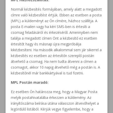
Normál kézbesítés formájában, amely alatt a megadott
címre való kézbesítést értjük. Ebben az esetben a posta
(MPL) a küldeményt az Ön címére, házhoz szállítja. A
posta E-mailen vagy ha kéri SMS-ben is értesíti a
csomag feladásáról és érkezéséről. Amennyiben nem
találja a megadott címen Önt a kézbesítő ez esetben
értesítőt hagy és másnap újra megpróbálja
kikézbesíteni. Ha második alkalommal sem jár sikerrel a
kézbesítés ez esetben az értesítőn szereplő postán
átvehető a csomag. Ha nem tudta átvenni a címen a
csomagot, akkor 10 napig átvehető még a postán is. A
kézbesítőnél már bankkártyával is tud fizetni.
MPL Postán maradó:
Ez esetben Ön határozza meg, hogy a Magyar Posta
melyik postahivatalába érkezzen a küldemény. Az
irányítószáma beírása utána válasszon átvevőhelyet a
legördülő listából. Kérjük vegye figyelembe, hogy a