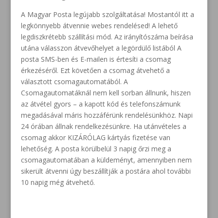
A Magyar Posta legújabb szolgáltatása! Mostantól itt a
legkönnyebb átvennie webes rendelésed! A lehető
legdiszkrétebb szállítási mód. Az irányítószáma beírása
utána válasszon átvevőhelyet a legördülő listából A
posta SMS-ben és E-mailen is értesíti a csomag
érkezéséről. Ezt követően a csomag átvehető a
választott csomagautomatából. A
Csomagautomatáknál nem kell sorban állnunk, hiszen
az átvétel gyors – a kapott kód és telefonszámunk
megadásával máris hozzáférünk rendelésünkhöz. Napi
24 órában állnak rendelkezésünkre. Ha utánvételes a
csomag akkor KIZÁRÓLAG kártyás fizetése van
lehetőség. A posta körülbelül 3 napig őrzi meg a
csomagautomatában a küldeményt, amennyiben nem
sikerült átvenni úgy beszállítják a postára ahol további
10 napig még átvehető.