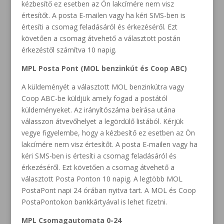
kézbesítő ez esetben az Ön lakcímére nem visz
értesítőt. A posta E-mailen vagy ha kéri SMS-ben is
értesíti a csomag feladásáról és érkezéséről. Ezt
követően a csomag átvehető a választott postán
érkezéstől számítva 10 napig.
MPL Posta Pont (MOL benzinkút és Coop ABC)
A küldeményét a választott MOL benzinkútra vagy
Coop ABC-be küldjük amely fogad a postától
küldeményeket. Az irányítószáma beírása utána
válasszon átvevőhelyet a legördülő listából. Kérjük
vegye figyelembe, hogy a kézbesítő ez esetben az Ön
lakcímére nem visz értesítőt. A posta E-mailen vagy ha
kéri SMS-ben is értesíti a csomag feladásáról és
érkezéséről. Ezt követően a csomag átvehető a
választott Posta Ponton 10 napig. A legtöbb MOL
PostaPont napi 24 órában nyitva tart. A MOL és Coop
PostaPontokon bankkártyával is lehet fizetni.
MPL Csomagautomata 0-24