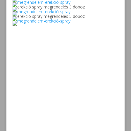
Kapcsolat
info@penispowerspray.com
Fizetési lehetőségek
Utánvétel – Bankártyás fizetés biztonágos ,titkosított